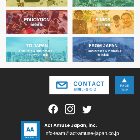
EDUCATION
SINIOR
教育事業
シニア事業
TO JAPAN
FROM JAPAN
（ Visitors & businesses ）
（ Businesses & visitors ）
インバウンド事業
海外事業
Act Amuse Japan, inc.
info-team＠act-amuse-japan.co.jp