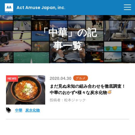
Act Amuse Japan, inc.
「中華」の記
事一覧
2020.04.30
グルメ
NEWS
まだ見ぬ未知の組み合わせを徹底調査！
中華のおかず×様々な炭水化物
投稿者：松本ジャック
中華
炭水化物