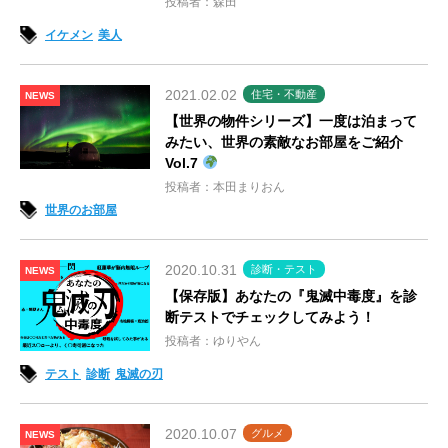
投稿者：森田
イケメン
美人
2021.02.02
住宅・不動産
NEWS
【世界の物件シリーズ】一度は泊まって
みたい、世界の素敵なお部屋をご紹介
Vol.7
投稿者：本田まりおん
世界のお部屋
2020.10.31
診断・テスト
NEWS
【保存版】あなたの『鬼滅中毒度』を診
断テストでチェックしてみよう！
投稿者：ゆりやん
テスト
診断
鬼滅の刃
2020.10.07
グルメ
NEWS