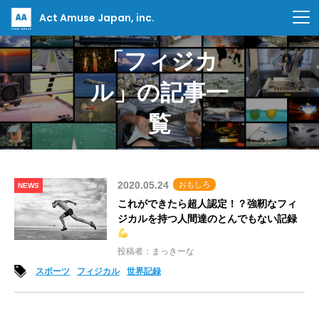
Act Amuse Japan, inc.
「フィジカ
ル」の記事一
覧
2020.05.24
おもしろ
NEWS
これができたら超人認定！？強靭なフィ
ジカルを持つ人間達のとんでもない記録
投稿者：まっきーな
スポーツ
フィジカル
世界記録