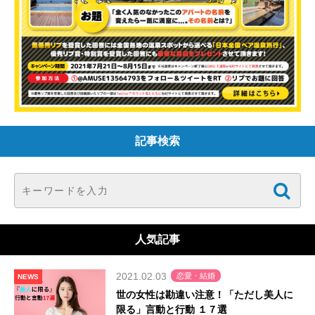
記事検索
人気記事
2021.02.03
恋愛・結婚
NEWS
世の女性は勘違い注意！「ただし美人に
限る」言動と行動 １７選