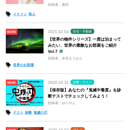
投稿者：森田
イケメン
美人
2021.02.02
住宅・不動産
NEWS
【世界の物件シリーズ】一度は泊まって
みたい、世界の素敵なお部屋をご紹介
Vol.7
投稿者：本田まりおん
世界のお部屋
2020.10.31
診断・テスト
NEWS
【保存版】あなたの『鬼滅中毒度』を診
断テストでチェックしてみよう！
投稿者：ゆりやん
テスト
診断
鬼滅の刃
グルメ