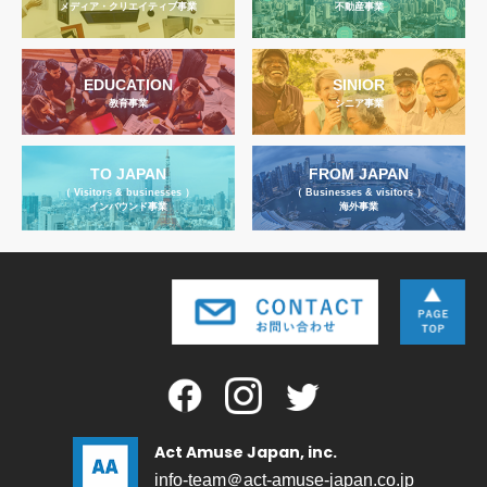
メディア・クリエイティブ事業
不動産事業
EDUCATION
SINIOR
教育事業
シニア事業
TO JAPAN
FROM JAPAN
（ Visitors & businesses ）
（ Businesses & visitors ）
インバウンド事業
海外事業
Act Amuse Japan, inc.
info-team＠act-amuse-japan.co.jp