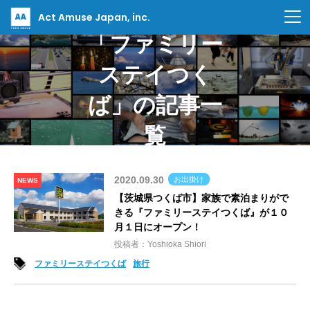
Act Amuse Japan, inc.
「ファミリー
ステイつく
ば」の記事一
覧
2020.09.30
お出掛け
NEWS
【茨城県つくば市】家族で素泊まりがで
きる『ファミリーステイつくば』が１０
月１日にオープン！
投稿者：Yoshioka Shiori
ファミリーステイつくば
旅行