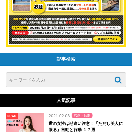
記事検索
人気記事
2021.02.03
恋愛・結婚
NEWS
世の女性は勘違い注意！「ただし美人に
限る」言動と行動 １７選