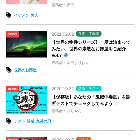
投稿者：森田
イケメン
美人
2021.02.02
住宅・不動産
NEWS
【世界の物件シリーズ】一度は泊まって
みたい、世界の素敵なお部屋をご紹介
Vol.7
投稿者：本田まりおん
世界のお部屋
2020.10.31
診断・テスト
NEWS
【保存版】あなたの『鬼滅中毒度』を診
断テストでチェックしてみよう！
投稿者：ゆりやん
テスト
診断
鬼滅の刃
グルメ