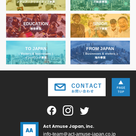
メディア・クリエイティブ事業
不動産事業
EDUCATION
SINIOR
教育事業
シニア事業
TO JAPAN
FROM JAPAN
（ Visitors & businesses ）
（ Businesses & visitors ）
インバウンド事業
海外事業
Act Amuse Japan, inc.
info-team＠act-amuse-japan.co.jp