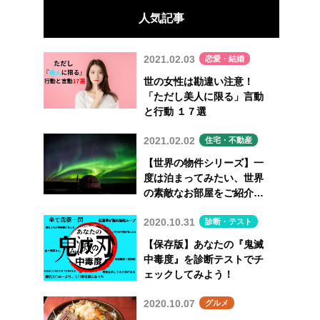
人気記事
2021.02.03
恋愛・結婚
世の女性は勘違い注意！
「ただし美人に限る」言動
と行動 １７選
2021.02.02
住宅・不動産
【世界の物件シリーズ】一
度は泊まってみたい、世界
の素敵なお部屋をご紹介
Vol.7
2020.10.31
診断・テスト
【保存版】あなたの『鬼滅
中毒度』を診断テストでチ
ェックしてみよう！
2020.10.07
グルメ