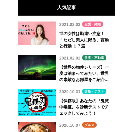
人気記事
2021.02.03
恋愛・結婚
世の女性は勘違い注意！
「ただし美人に限る」言動
と行動 １７選
2021.02.02
住宅・不動産
【世界の物件シリーズ】一
度は泊まってみたい、世界
の素敵なお部屋をご紹介
Vol.7
2020.10.31
診断・テスト
【保存版】あなたの『鬼滅
中毒度』を診断テストでチ
ェックしてみよう！
2020.10.07
グルメ