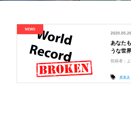
NEWS
2020.05.2
あなた
うな世
投稿者：よ
ギネス