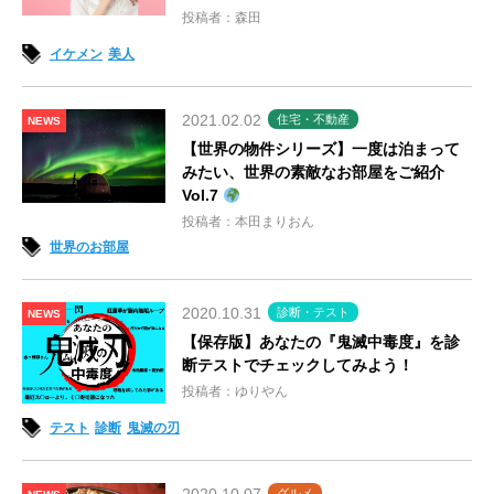
投稿者：森田
イケメン
美人
2021.02.02
住宅・不動産
NEWS
【世界の物件シリーズ】一度は泊まって
みたい、世界の素敵なお部屋をご紹介
Vol.7
投稿者：本田まりおん
世界のお部屋
2020.10.31
診断・テスト
NEWS
【保存版】あなたの『鬼滅中毒度』を診
断テストでチェックしてみよう！
投稿者：ゆりやん
テスト
診断
鬼滅の刃
グルメ