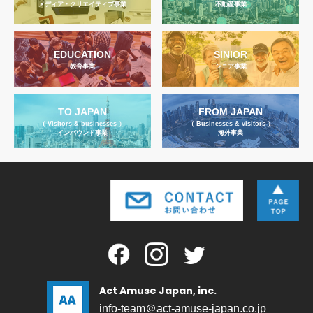
メディア・クリエイティブ事業
不動産事業
EDUCATION
SINIOR
教育事業
シニア事業
TO JAPAN
FROM JAPAN
（ Visitors & businesses ）
（ Businesses & visitors ）
インバウンド事業
海外事業
Act Amuse Japan, inc.
info-team＠act-amuse-japan.co.jp