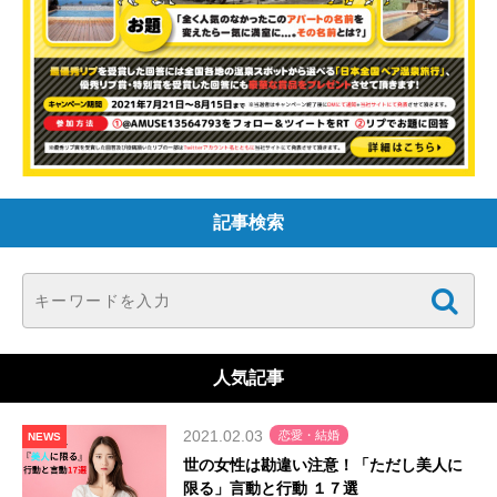
記事検索
人気記事
2021.02.03
恋愛・結婚
NEWS
世の女性は勘違い注意！「ただし美人に
限る」言動と行動 １７選