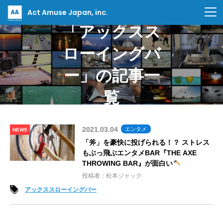
Act Amuse Japan, inc.
「アックスス
ローイングバ
ー」の記事一
覧
2021.03.04
エンタメ
NEWS
「斧」を豪快に投げられる！？ ストレス
もぶっ飛ぶエンタメBAR『THE AXE
THROWING BAR』が面白い
投稿者：松本ジャック
アックススローイングバー