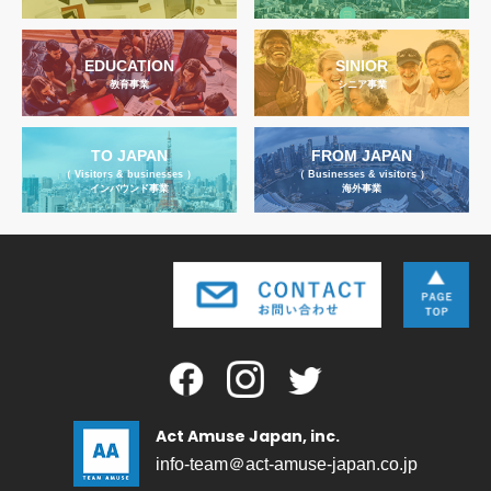
EDUCATION
SINIOR
教育事業
シニア事業
TO JAPAN
FROM JAPAN
（ Visitors & businesses ）
（ Businesses & visitors ）
インバウンド事業
海外事業
Act Amuse Japan, inc.
info-team＠act-amuse-japan.co.jp