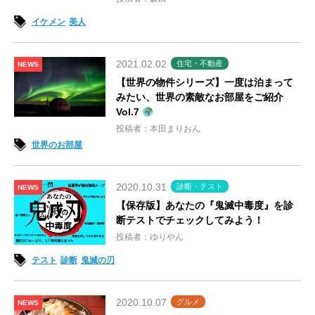
イケメン
美人
2021.02.02
住宅・不動産
NEWS
【世界の物件シリーズ】一度は泊まって
みたい、世界の素敵なお部屋をご紹介
Vol.7
投稿者：本田まりおん
世界のお部屋
2020.10.31
診断・テスト
NEWS
【保存版】あなたの『鬼滅中毒度』を診
断テストでチェックしてみよう！
投稿者：ゆりやん
テスト
診断
鬼滅の刃
2020.10.07
グルメ
NEWS