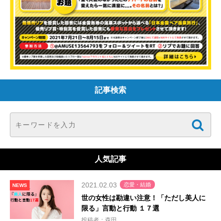
記事検索
人気記事
2021.02.03
恋愛・結婚
NEWS
世の女性は勘違い注意！「ただし美人に
限る」言動と行動 １７選
投稿者：森田